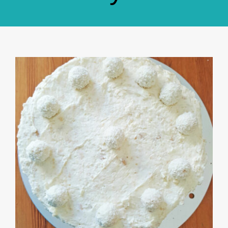
GlücksMond Atelier
Meine Lieblingsblogs
Über mich
Kontakt