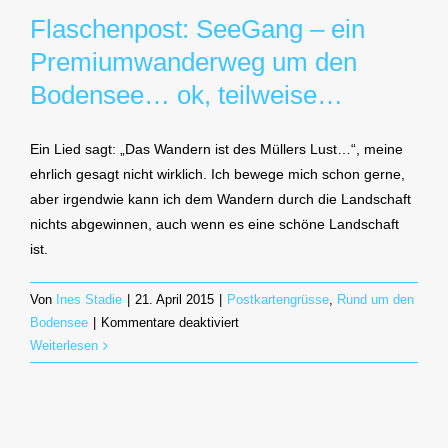
Flaschenpost: SeeGang – ein
der
Insel
Premiumwanderweg um den
Mainau
Bodensee… ok, teilweise…
Ein Lied sagt: „Das Wandern ist des Müllers Lust…“, meine
ehrlich gesagt nicht wirklich. Ich bewege mich schon gerne,
aber irgendwie kann ich dem Wandern durch die Landschaft
nichts abgewinnen, auch wenn es eine schöne Landschaft
ist.
Von
Ines Stadie
|
21. April 2015
|
Postkartengrüsse
,
Rund um den
für
Bodensee
|
Kommentare deaktiviert
Flaschenpost:
Weiterlesen
SeeGang
–
ein
Premiumwanderweg