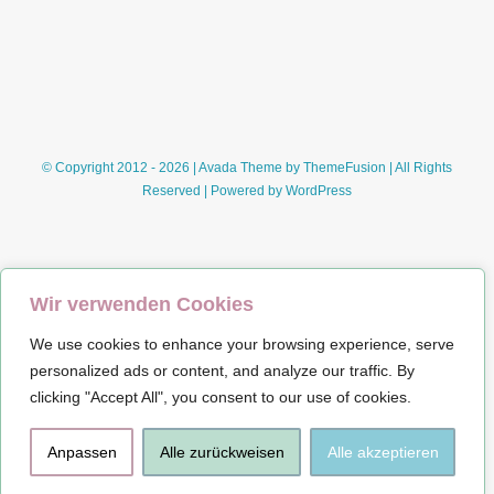
um
den
Bodensee…
ok,
teilweise…
© Copyright 2012 - 2026 | Avada Theme by
ThemeFusion
| All Rights
Reserved | Powered by
WordPress
Wir verwenden Cookies
We use cookies to enhance your browsing experience, serve
Impressum
personalized ads or content, and analyze our traffic. By
clicking "Accept All", you consent to our use of cookies.
Datenschutz
Anpassen
Alle zurückweisen
Alle akzeptieren