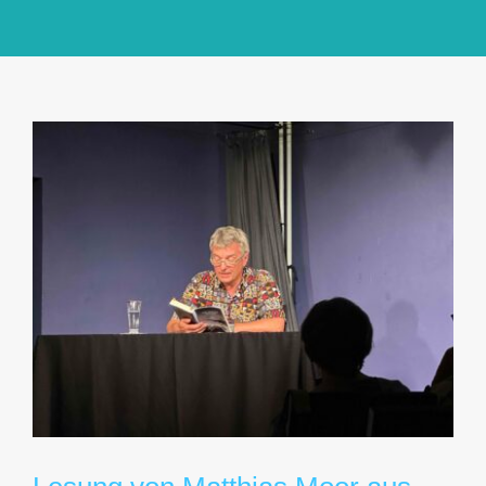
GlücksMond Atelier
Meine Lieblingsblogs
Über mich
Kontakt