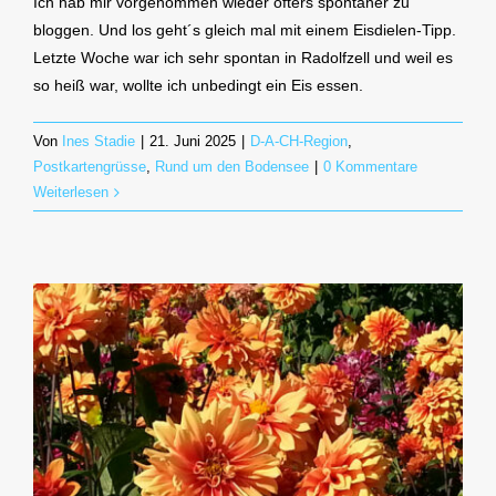
Ich hab mir vorgenommen wieder öfters spontaner zu
bloggen. Und los geht´s gleich mal mit einem Eisdielen-Tipp.
Letzte Woche war ich sehr spontan in Radolfzell und weil es
so heiß war, wollte ich unbedingt ein Eis essen.
Von
Ines Stadie
|
21. Juni 2025
|
D-A-CH-Region
,
Postkartengrüsse
,
Rund um den Bodensee
|
0 Kommentare
Weiterlesen