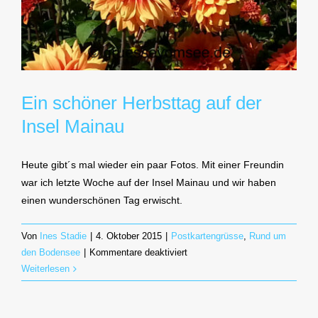
Ein schöner Herbsttag auf der
Insel Mainau
Heute gibt´s mal wieder ein paar Fotos. Mit einer Freundin
war ich letzte Woche auf der Insel Mainau und wir haben
einen wunderschönen Tag erwischt.
Von
Ines Stadie
|
4. Oktober 2015
|
Postkartengrüsse
,
Rund um
für
den Bodensee
|
Kommentare deaktiviert
Ein
Weiterlesen
schöner
Herbsttag
auf