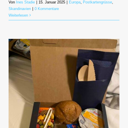
Von
Ines Stadie
|
15. Januar 2025
|
Europa
,
Postkartengrüsse
,
Skandinavien
|
0 Kommentare
Weiterlesen