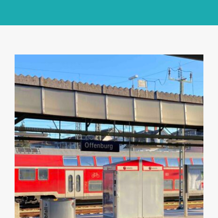
GlücksMond Atelier
Meine Lieblingsblogs
Über mich
Kontakt