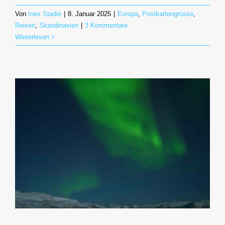
Von
Ines Stadie
|
8. Januar 2025
|
Europa
,
Postkartengrüsse
,
Reisen
,
Skandinavien
|
3 Kommentare
Weiterlesen