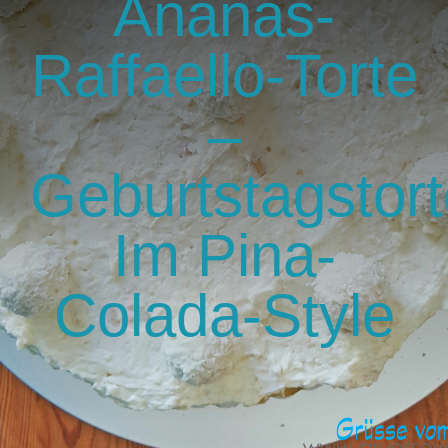
Ananas-
GlücksMond Atelier
Raffaello-Torte
Meine Lieblingsblogs
–
Über mich
Geburtstagstor
Kontakt
Im Pina-
Colada-Style