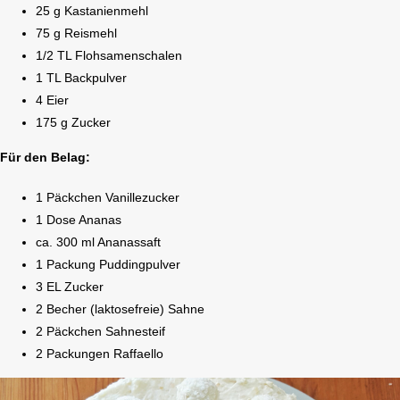
25 g Kastanienmehl
75 g Reismehl
1/2 TL Flohsamenschalen
1 TL Backpulver
4 Eier
175 g Zucker
Für den Belag:
1 Päckchen Vanillezucker
1 Dose Ananas
ca. 300 ml Ananassaft
1 Packung Puddingpulver
3 EL Zucker
2 Becher (laktosefreie) Sahne
2 Päckchen Sahnesteif
2 Packungen Raffaello