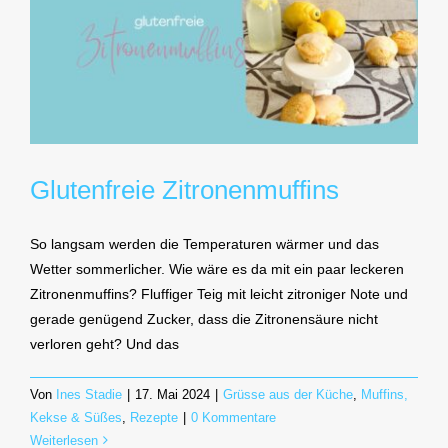
Glutenfreie Zitronenmuffins
So langsam werden die Temperaturen wärmer und das
Wetter sommerlicher. Wie wäre es da mit ein paar leckeren
Zitronenmuffins? Fluffiger Teig mit leicht zitroniger Note und
gerade genügend Zucker, dass die Zitronensäure nicht
verloren geht? Und das
Von
Ines Stadie
|
17. Mai 2024
|
Grüsse aus der Küche
,
Muffins,
Kekse & Süßes
,
Rezepte
|
0 Kommentare
Weiterlesen