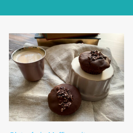
GlücksMond Atelier
Meine Lieblingsblogs
Über mich
Kontakt