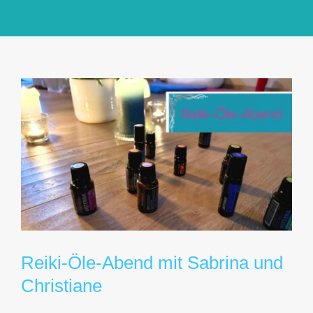
GlücksMond Atelier
Meine Lieblingsblogs
Über mich
Kontakt
Reiki-Öle-Abend mit Sabrina und
Christiane