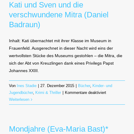
Kati und Sven und die
verschwundene Mitra (Daniel
Badraun)
Inhalt: Kati übernachtet mit ihrer Klasse im Museum in
Frauenfeld. Ausgerechnet in dieser Nacht wird eins der
wertvollsten Stücke des Museums gestohlen – die Mitra, die
sich der Abt von Kreuzlingen dank eines Privilegs Papst
Johannes XXIII.
Von
Ines Stadie
|
27. Dezember 2015
|
Bücher
,
Kinder- und
für
Jugendbücher
,
Krimi & Thriller
|
Kommentare deaktiviert
Kati
Weiterlesen
und
Sven
und
Mondjahre (Eva-Maria Bast)*
die
verschwundene