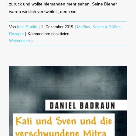
zurück und wollte niemanden mehr sehen. Seine Diener
waren wirklich verzweifelt, denn sie
Von
Ines Stadie
|
1. Dezember 2019
|
Muffins, Kekse & Süßes
,
für
Rezepte
|
Kommentare deaktiviert
Fairytales
Weiterlesen
of
chocolate
III:
Ristrettokugeln