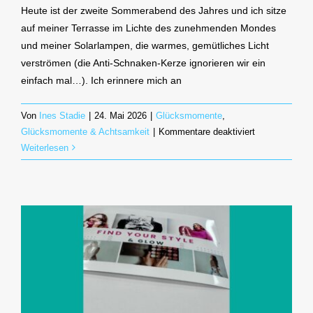
Heute ist der zweite Sommerabend des Jahres und ich sitze
auf meiner Terrasse im Lichte des zunehmenden Mondes
und meiner Solarlampen, die warmes, gemütliches Licht
verströmen (die Anti-Schnaken-Kerze ignorieren wir ein
einfach mal…). Ich erinnere mich an
Von
Ines Stadie
|
24. Mai 2026
|
Glücksmomente
,
für
Glücksmomente & Achtsamkeit
|
Kommentare deaktiviert
Reiki-
Weiterlesen
Öle-
Abend
mit
Sabrina
und
Christiane