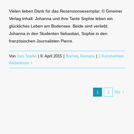
Mitra
Vielen lieben Dank für das Rezensionsexemplar. © Gmeiner
(Daniel
Verlag Inhalt: Johanna und ihre Tante Sophie leben ein
Badraun)
glückliches Leben am Bodensee. Beide sind verliebt.
Johanna in den Studenten Sebastian, Sophie in den
französischen Journalisten Pierre.
Von
Ines Stadie
|
9. April 2015
|
Bücher
,
Romane
|
2 Kommentare
Weiterlesen
Vor
1
2