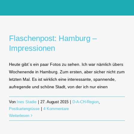
GlücksMond Atelier
Meine Lieblingsblogs
Flaschenpost: Hamburg –
Impressionen
Über mich
Heute gibt´s ein paar Fotos zu sehen. Ich war nämlich übers
Kontakt
Wochenende in Hamburg. Zum ersten, aber sicher nicht zum
letzten Mal. Es ist wirklich eine interessante, spannende,
aufregende und schöne Stadt, von der ich nur einen
Von
Ines Stadie
|
27. August 2015
|
D-A-CH-Region
,
Postkartengrüsse
|
4 Kommentare
Weiterlesen