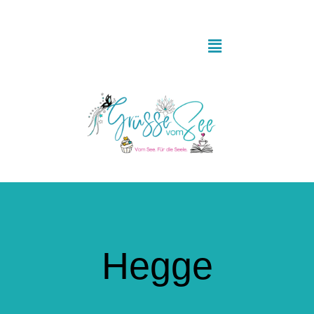
Zum
Inhalt
springen
Toggle
Navigation
Startseite
Grüsse aus der Küche
Literaturgrüsse
Postkartengrüsse
Hegge
Glücksmomente & Achtsamkeit