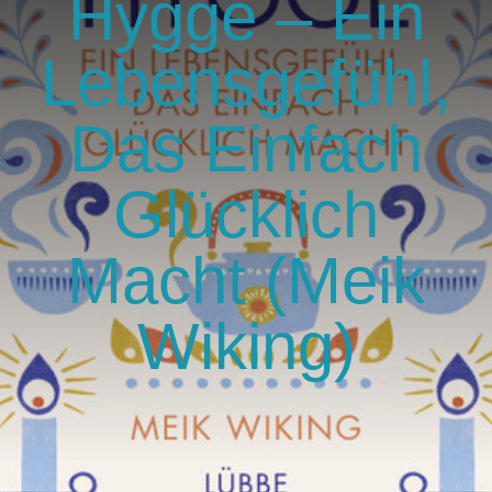
Hygge – Ein
GlücksMond Atelier
Lebensgefühl,
Meine Lieblingsblogs
Das Einfach
Über mich
Glücklich
Kontakt
Macht (Meik
Wiking)