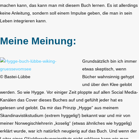
machen kann, das kann man mit diesem Buch lernen. Es ist allerdings
keine Anleitung, sondern soll einem Impulse geben, die man in sein
Leben integrieren kann.
Meine Meinung:
Grundsätzlich bin ich immer
etwas skeptisch, wenn
© Bastei-Lübbe
Bücher wahnsinnig gehypt
und über den Klee gelobt
werden. So wie Hygge. Vor einiger Zeit ploppte auf allen Social Media-
Kanälen das Cover dieses Buches auf und gefühlt jeder hat es
gelesen und gelobt. Da mir das Prinzip „Hygge“ aus meinem
Skandinavistikstudium (extrem hyggelig!) bekannt war und mir von
meiner Norwegischlehrerin „koselig“ (etwas ähnliches wie hyggelig)
erklärt wurde, war ich natürlich neugierig auf das Buch. Und wenn der
Leiter eines Glückforschungsinstituts nicht erklären kann wie man