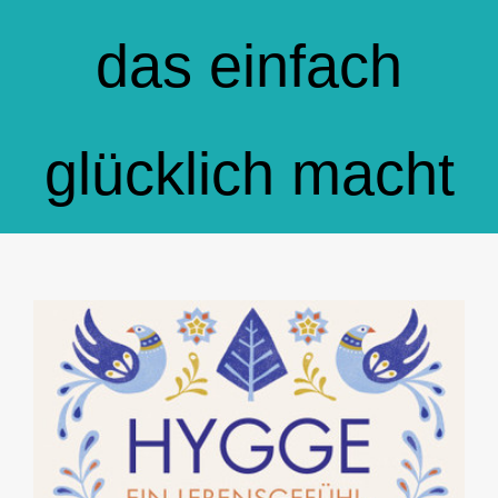
GlücksMond Atelier
das einfach
Meine Lieblingsblogs
glücklich macht
Über mich
Kontakt