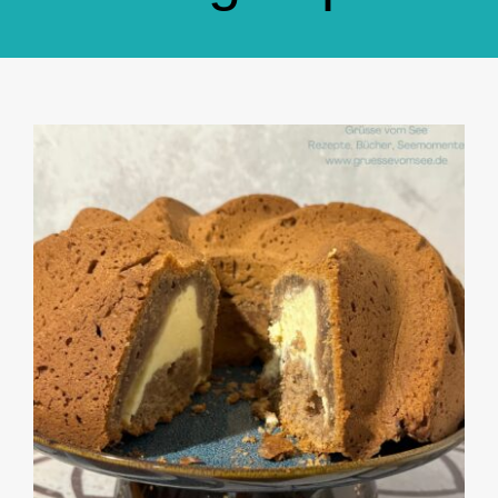
GlücksMond Atelier
Meine Lieblingsblogs
Über mich
Kontakt