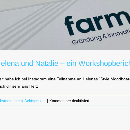
Helena und Natalie – ein Workshopberic
Zeit habe ich bei Instagram eine Teilnahme an Helenas "Style Moodbo
ch dir sehr ans Herz
für
cksmomente & Achtsamkeit
|
Kommentare deaktiviert
„Find
Your
Style
&