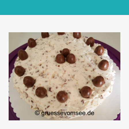
GlücksMond Atelier
Meine Lieblingsblogs
Über mich
Kontakt