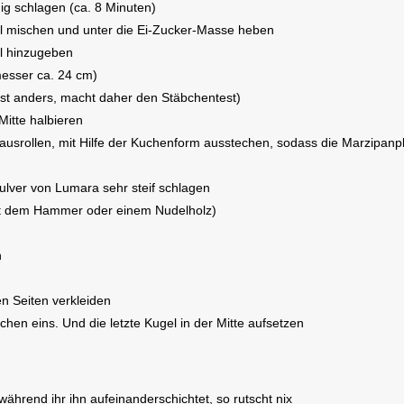
ig schlagen (ca. 8 Minuten)
l mischen und unter die Ei-Zucker-Masse heben
hl hinzugeben
esser ca. 24 cm)
ist anders, macht daher den Stäbchentest)
itte halbieren
usrollen, mit Hilfe der Kuchenform ausstechen, sodass die Marzipanpl
n
ulver von Lumara sehr steif schlagen
(mit dem Hammer oder einem Nudelholz)
n
n Seiten verkleiden
hen eins. Und die letzte Kugel in der Mitte aufsetzen
ährend ihr ihn aufeinanderschichtet, so rutscht nix