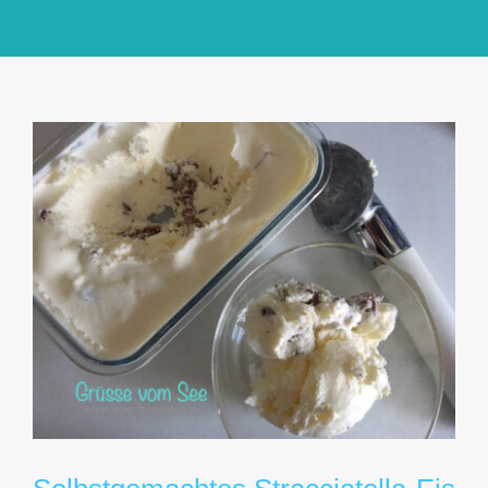
GlücksMond Atelier
Meine Lieblingsblogs
Über mich
Kontakt