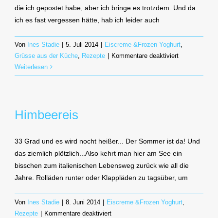
die ich gepostet habe, aber ich bringe es trotzdem. Und da
ich es fast vergessen hätte, hab ich leider auch
Von
Ines Stadie
|
5. Juli 2014
|
Eiscreme &Frozen Yoghurt
,
für
Grüsse aus der Küche
,
Rezepte
|
Kommentare deaktiviert
Erdbeereis
Weiterlesen
selbstgemach
Himbeereis
33 Grad und es wird nocht heißer... Der Sommer ist da! Und
das ziemlich plötzlich...Also kehrt man hier am See ein
bisschen zum italienischen Lebensweg zurück wie all die
Jahre. Rolläden runter oder Klappläden zu tagsüber, um
Von
Ines Stadie
|
8. Juni 2014
|
Eiscreme &Frozen Yoghurt
,
für
Rezepte
|
Kommentare deaktiviert