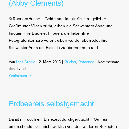
(Abby Clements)
© RandomHouse – Goldmann Inhalt: Als ihre geliebte
Großmutter Vivian stirbt, erben die Schwestern Anna und
Imogen ihre Eisdiele. Imogen, die lieber ihre
Fotografenkarriere vorantreiben würde, überredet ihre
Schwester Anna die Eisdiele zu übernehmen und
Von
Ines Stadie
|
2. März 2015
|
Bücher
,
Romance
|
Kommentare
für
deaktiviert
Vivians
Weiterlesen
himmlisches
Eiscafé
(Abby
Erdbeereis selbstgemacht
Clements)
Da ist mir doch ein Eisrezept durchgerutscht... Gut, es
unterscheidet sich nicht wirklich von den anderen Rezepten,