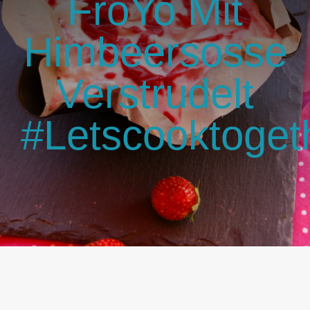
FroYo Mit
GlücksMond Atelier
Himbeersosse
Meine Lieblingsblogs
Verstrudelt
Über mich
#letscooktoget
Kontakt