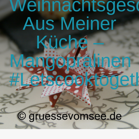
Weihnachtsges
GlücksMond Atelier
Aus Meiner
Meine Lieblingsblogs
Küche –
Über mich
Mangopralinen
Kontakt
#letscooktoget