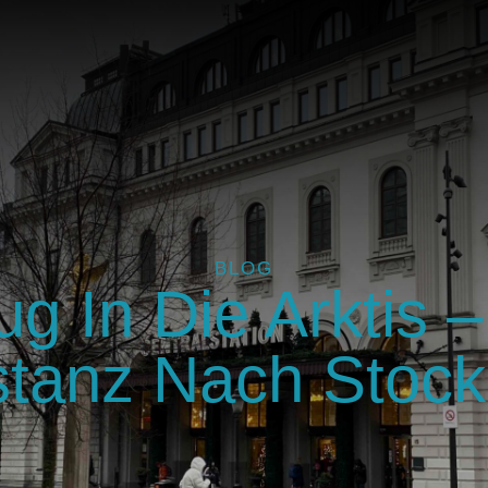
BLOG
g In Die Arktis – 
tanz Nach Stoc