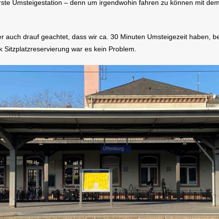
 erste Umsteigestation – denn um irgendwohin fahren zu können mit
er auch drauf geachtet, dass wir ca. 30 Minuten Umsteigezeit haben, b
nk Sitzplatzreservierung war es kein Problem.