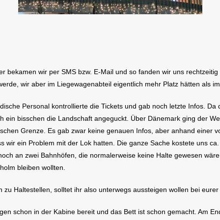
amen wir per SMS bzw. E-Mail und so fanden wir uns rechtzeitig an
werde, wir aber im Liegewagenabteil eigentlich mehr Platz hätten als i
edische Personal kontrollierte die Tickets und gab noch letzte Infos. 
noch ein bisschen die Landschaft angeguckt. Über Dänemark ging der W
ischen Grenze. Es gab zwar keine genauen Infos, aber anhand einer v
wir ein Problem mit der Lok hatten. Die ganze Sache kostete uns ca. 
 noch an zwei Bahnhöfen, die normalerweise keine Halte gewesen wäre
holm bleiben wollten.
 Haltestellen, solltet ihr also unterwegs aussteigen wollen bei eurer
gen schon in der Kabine bereit und das Bett ist schon gemacht. Am En