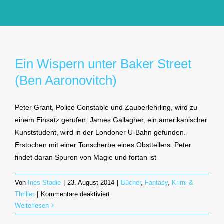
GlücksMond Atelier
Meine Lieblingsblogs
Ein Wispern unter Baker Street
(Ben Aaronovitch)
Über mich
Peter Grant, Police Constable und Zauberlehrling, wird zu
Kontakt
einem Einsatz gerufen. James Gallagher, ein amerikanischer
Kunststudent, wird in der Londoner U-Bahn gefunden.
Erstochen mit einer Tonscherbe eines Obsttellers. Peter
findet daran Spuren von Magie und fortan ist
Von
Ines Stadie
|
23. August 2014
|
Bücher
,
Fantasy
,
Krimi &
für
Thriller
|
Kommentare deaktiviert
Ein
Weiterlesen
Wispern