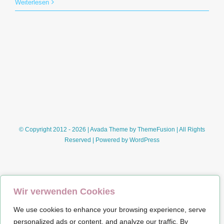
Rund
Weiterlesen
um
´s
Buch:
Wie
geht
denn
das
nun
mit
dem
Schreiben?!
© Copyright 2012 - 2026 | Avada Theme by
ThemeFusion
| All Rights
–
Reserved | Powered by
WordPress
Blogtour
zu
„Einmal,
keinmal,
Wir verwenden Cookies
immer
wieder“
We use cookies to enhance your browsing experience, serve
Impressum
(Dorothea
personalized ads or content, and analyze our traffic. By