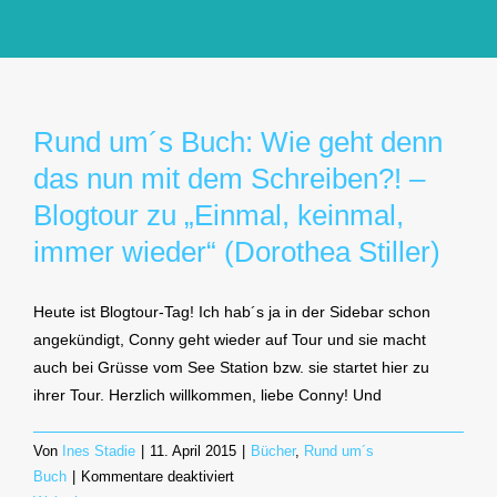
GlücksMond Atelier
Meine Lieblingsblogs
Rund um´s Buch: Wie geht denn
das nun mit dem Schreiben?! –
Über mich
Blogtour zu „Einmal, keinmal,
immer wieder“ (Dorothea Stiller)
Kontakt
Heute ist Blogtour-Tag! Ich hab´s ja in der Sidebar schon
angekündigt, Conny geht wieder auf Tour und sie macht
auch bei Grüsse vom See Station bzw. sie startet hier zu
ihrer Tour. Herzlich willkommen, liebe Conny! Und
Von
Ines Stadie
|
11. April 2015
|
Bücher
,
Rund um´s
für
Buch
|
Kommentare deaktiviert