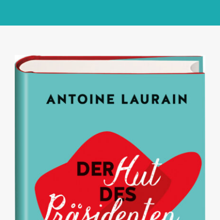
GlücksMond Atelier
Meine Lieblingsblogs
Über mich
Kontakt