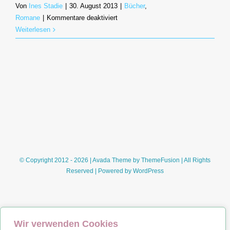
Von
Ines Stadie
|
30. August 2013
|
Bücher
,
für
Romane
|
Kommentare deaktiviert
Denn
Weiterlesen
das
Glück
ist
eine
Reise
(Caroline
Vermalle)
© Copyright 2012 - 2026 | Avada Theme by
ThemeFusion
| All Rights
Reserved | Powered by
WordPress
Wir verwenden Cookies