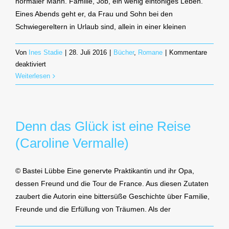
normaler Mann. Familie, Job, ein wenig eintöniges Leben.
Eines Abends geht er, da Frau und Sohn bei den
Schwiegereltern in Urlaub sind, allein in einer kleinen
Von
Ines Stadie
|
28. Juli 2016
|
Bücher
,
Romane
|
Kommentare
für
deaktiviert
Der
Weiterlesen
Hut
des
Präsidenten
Denn das Glück ist eine Reise
(Antoine
Laurain)
(Caroline Vermalle)
© Bastei Lübbe Eine genervte Praktikantin und ihr Opa,
dessen Freund und die Tour de France. Aus diesen Zutaten
zaubert die Autorin eine bittersüße Geschichte über Familie,
Freunde und die Erfüllung von Träumen. Als der