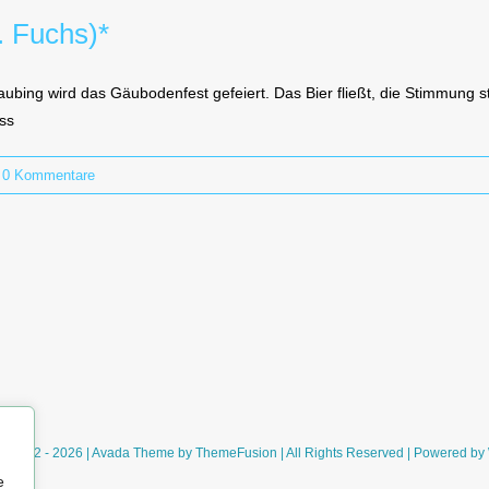
. Fuchs)*
ubing wird das Gäubodenfest gefeiert. Das Bier fließt, die Stimmung st
ass
0 Kommentare
ht 2012 - 2026 | Avada Theme by
ThemeFusion
| All Rights Reserved | Powered by
e