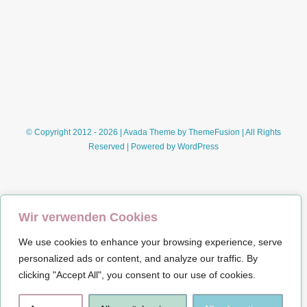
dem
Lotto-
Klara
in
mein
Taxi
stieg
(Florian
Herb)*
© Copyright 2012 - 2026 | Avada Theme by
ThemeFusion
| All Rights
Reserved | Powered by
WordPress
Wir verwenden Cookies
We use cookies to enhance your browsing experience, serve
Impressum
personalized ads or content, and analyze our traffic. By
clicking "Accept All", you consent to our use of cookies.
Datenschutz