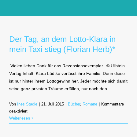
GlücksMond Atelier
Meine Lieblingsblogs
Der Tag, an dem Lotto-Klara in
mein Taxi stieg (Florian Herb)*
Über mich
Vielen lieben Dank für das Rezensionsexemplar. © Ullstein
Kontakt
Verlag Inhalt: Klara Lüdtke verlässt ihre Familie. Denn diese
ist nur hinter ihrem Lottogewinn her. Jeder möchte sich damit
seine ganz privaten Träume erfüllen, nur nach den
Von
Ines Stadie
|
21. Juli 2015
|
Bücher
,
Romane
|
Kommentare
für
deaktiviert
Der
Weiterlesen
Tag,
an