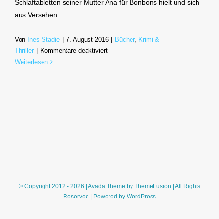
Schlaftabletten seiner Mutter Ana für Bonbons hielt und sich
aus Versehen
Von
Ines Stadie
|
7. August 2016
|
Bücher
,
Krimi &
für
Thriller
|
Kommentare deaktiviert
Das
Weiterlesen
goldene
Ei
(Donna
Leon)
© Copyright 2012 - 2026 | Avada Theme by
ThemeFusion
| All Rights
Reserved | Powered by
WordPress