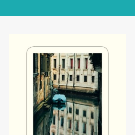
GlücksMond Atelier
Meine Lieblingsblogs
Über mich
Kontakt