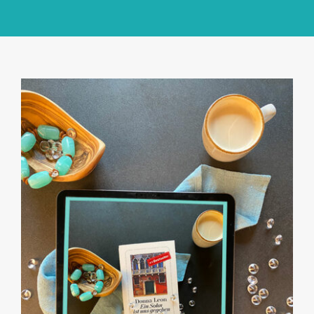
GlücksMond Atelier
Meine Lieblingsblogs
Über mich
Kontakt