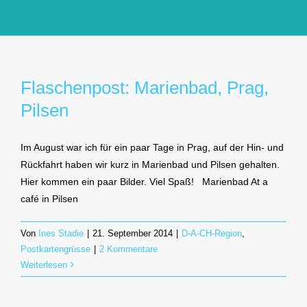
GlücksMond Atelier
Meine Lieblingsblogs
Flaschenpost: Marienbad, Prag,
Pilsen
Über mich
Im August war ich für ein paar Tage in Prag, auf der Hin- und
Kontakt
Rückfahrt haben wir kurz in Marienbad und Pilsen gehalten.
Hier kommen ein paar Bilder. Viel Spaß! Marienbad At a
café in Pilsen
Von
Ines Stadie
|
21. September 2014
|
D-A-CH-Region
,
Postkartengrüsse
|
2 Kommentare
Weiterlesen