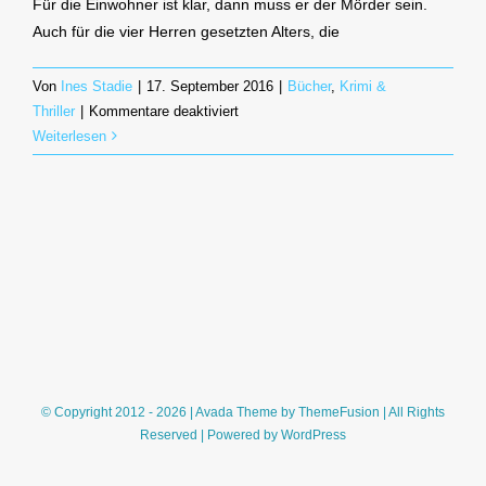
Für die Einwohner ist klar, dann muss er der Mörder sein.
Auch für die vier Herren gesetzten Alters, die
Von
Ines Stadie
|
17. September 2016
|
Bücher
,
Krimi &
für
Thriller
|
Kommentare deaktiviert
Eine
Weiterlesen
Frau
für
den
Barista
–
Ein
Toskana-
Krimi
(Marco
Malvaldi)
© Copyright 2012 - 2026 | Avada Theme by
ThemeFusion
| All Rights
Reserved | Powered by
WordPress