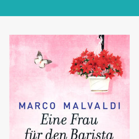
GlücksMond Atelier
Meine Lieblingsblogs
Über mich
Kontakt