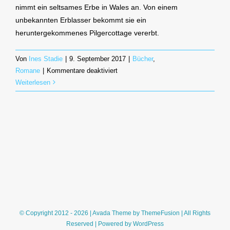
nimmt ein seltsames Erbe in Wales an. Von einem
unbekannten Erblasser bekommt sie ein
heruntergekommenes Pilgercottage vererbt.
Von
Ines Stadie
|
9. September 2017
|
Bücher
,
für
Romane
|
Kommentare deaktiviert
Das
Weiterlesen
Erbe
von
Carreg
Cottage
(Constanze
Wilken)
© Copyright 2012 - 2026 | Avada Theme by
ThemeFusion
| All Rights
Reserved | Powered by
WordPress