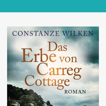
GlücksMond Atelier
Meine Lieblingsblogs
Über mich
Kontakt