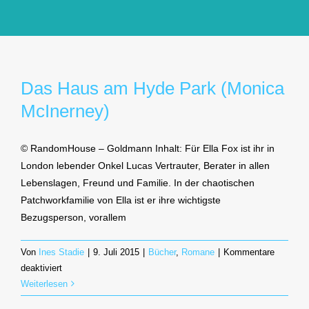
GlücksMond Atelier
Meine Lieblingsblogs
Das Haus am Hyde Park (Monica
McInerney)
Über mich
© RandomHouse – Goldmann Inhalt: Für Ella Fox ist ihr in
Kontakt
London lebender Onkel Lucas Vertrauter, Berater in allen
Lebenslagen, Freund und Familie. In der chaotischen
Patchworkfamilie von Ella ist er ihre wichtigste
Bezugsperson, vorallem
Von
Ines Stadie
|
9. Juli 2015
|
Bücher
,
Romane
|
Kommentare
für
deaktiviert
Das
Weiterlesen
Haus