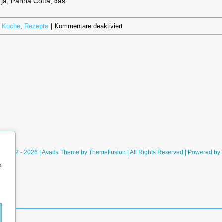
 ja, Panna Cotta, das
für
r Küche
,
Rezepte
|
Kommentare deaktiviert
Panna
Cotta
mit
Blaubeeren
und
weisser
Schokososse
ht 2012 - 2026 | Avada Theme by
ThemeFusion
| All Rights Reserved | Powered by
e