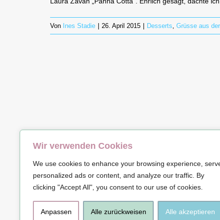
Laura Zavan „Panna Cotta“. Ehrlich gesagt, dachte ich
Von
Ines Stadie
|
26. April 2015
|
Desserts
,
Grüsse aus de
Wir verwenden Cookies
© Copyrig
We use cookies to enhance your browsing experience, serv
personalized ads or content, and analyze our traffic. By
clicking "Accept All", you consent to our use of cookies.
Anpassen
Alle zurückweisen
Alle akzeptieren