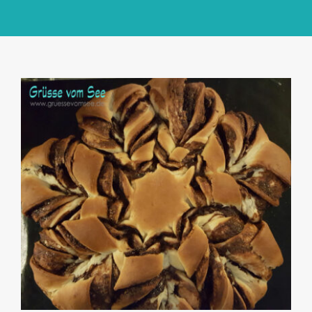
GlücksMond Atelier
Meine Lieblingsblogs
Über mich
Kontakt