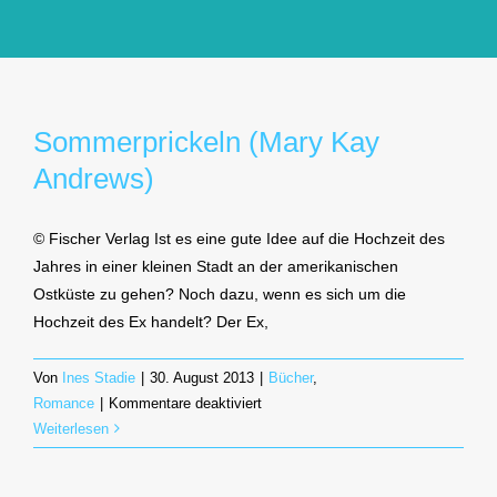
GlücksMond Atelier
Meine Lieblingsblogs
Sommerprickeln (Mary Kay
Andrews)
Über mich
© Fischer Verlag Ist es eine gute Idee auf die Hochzeit des
Kontakt
Jahres in einer kleinen Stadt an der amerikanischen
Ostküste zu gehen? Noch dazu, wenn es sich um die
Hochzeit des Ex handelt? Der Ex,
Von
Ines Stadie
|
30. August 2013
|
Bücher
,
für
Romance
|
Kommentare deaktiviert
Sommerprickeln
Weiterlesen
(Mary
Kay