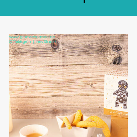
GlücksMond Atelier
Meine Lieblingsblogs
Über mich
Kontakt