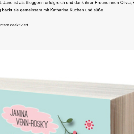
: Jane ist als Bloggerin erfolgreich und dank ihrer Freundinnen Olivi
 bäckt sie gemeinsam mit Katharina Kuchen und süße
für
are deaktiviert
Kein
Tee
für
Mr.
Darcy
(Janina
Venn-
Rosky)*