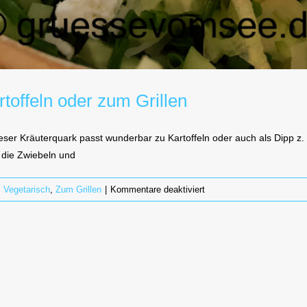
offeln oder zum Grillen
eser Kräuterquark passt wunderbar zu Kartoffeln oder auch als Dipp z.
die Zwiebeln und
für
,
Vegetarisch
,
Zum Grillen
|
Kommentare deaktiviert
Quark-
Schafskäse-
Dipp
zu
Kartoffeln
oder
zum