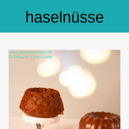
GlücksMond Atelier
haselnüsse
Meine Lieblingsblogs
Über mich
Kontakt