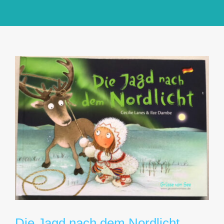
GlücksMond Atelier
Meine Lieblingsblogs
Über mich
Kontakt
Die Jagd nach dem Nordlicht