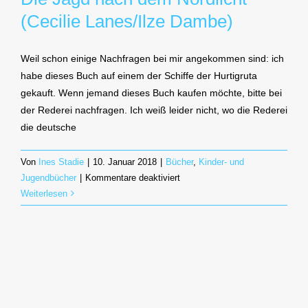
(Cecilie Lanes/Ilze Dambe)
Weil schon einige Nachfragen bei mir angekommen sind: ich
habe dieses Buch auf einem der Schiffe der Hurtigruta
gekauft. Wenn jemand dieses Buch kaufen möchte, bitte bei
der Rederei nachfragen. Ich weiß leider nicht, wo die Rederei
die deutsche
Von
Ines Stadie
|
10. Januar 2018
|
Bücher
,
Kinder- und
für
Jugendbücher
|
Kommentare deaktiviert
Die
Weiterlesen
Jagd
nach
dem
Nordlicht
(Cecilie
Lanes/Ilze
Dambe)