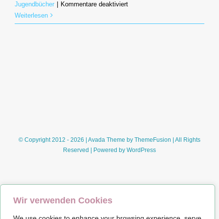
für
Jugendbücher
|
Kommentare deaktiviert
Die
Weiterlesen
Jagd
nach
dem
Nordlicht
(Cecilie
Lanes/Ilze
Dambe)
© Copyright 2012 - 2026 | Avada Theme by
ThemeFusion
| All Rights
Reserved | Powered by
WordPress
Wir verwenden Cookies
We use cookies to enhance your browsing experience, serve