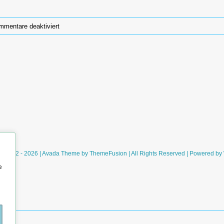
für
mentare deaktiviert
Das
Lächeln
der
Frauen
(Nicolas
Barreau)
ht 2012 - 2026 | Avada Theme by
ThemeFusion
| All Rights Reserved | Powered by
e