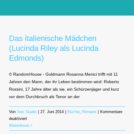
GlücksMond Atelier
Meine Lieblingsblogs
Das italienische Mädchen
(Lucinda Riley als Lucinda
Über mich
Edmonds)
Kontakt
© RandomHouse - Goldmann Rosanna Menici trifft mit 11
Jahren den Mann, der ihr Leben bestimmen wird: Roberto
Rossini, 17 Jahre älter als sie, ein Schürzenjäger und kurz
vor dem Durchbruch als Tenor an der
Von
Ines Stadie
|
27. Juni 2014
|
Bücher
,
Romane
|
Kommentare
für
deaktiviert
Das
Weiterlesen
italienische