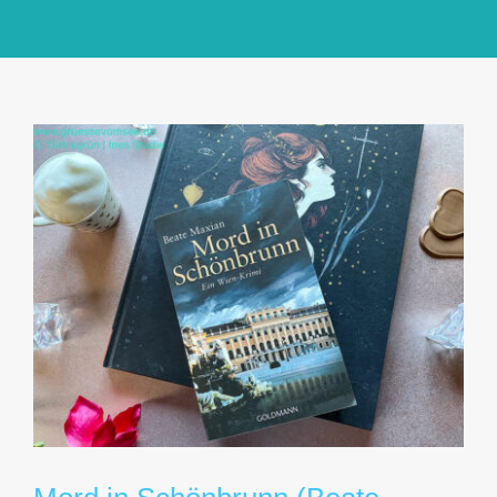
GlücksMond Atelier
Meine Lieblingsblogs
Über mich
Kontakt