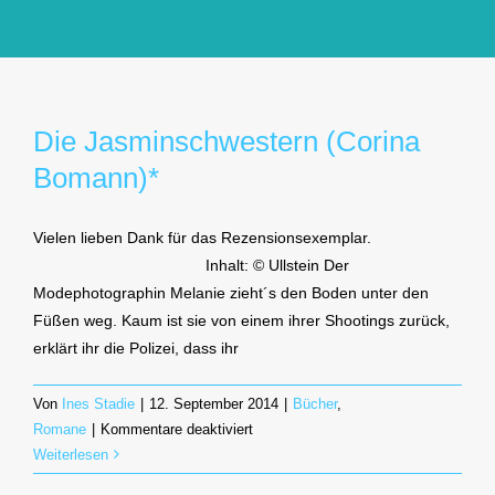
GlücksMond Atelier
Meine Lieblingsblogs
Die Jasminschwestern (Corina
Bomann)*
Über mich
Vielen lieben Dank für das Rezensionsexemplar.
Kontakt
Inhalt: © Ullstein Der
Modephotographin Melanie zieht´s den Boden unter den
Füßen weg. Kaum ist sie von einem ihrer Shootings zurück,
erklärt ihr die Polizei, dass ihr
Von
Ines Stadie
|
12. September 2014
|
Bücher
,
für
Romane
|
Kommentare deaktiviert
Die
Weiterlesen
Jasminschwestern