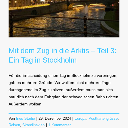
Mit dem Zug in die Arktis – Teil 3:
Ein Tag in Stockholm
Für die Entscheidung einen Tag in Stockholm zu verbringen,
gab es mehrere Gründe. Wir wollten nicht mehrere Tage
durchgehend im Zug zu sitzen, außerdem muss man sich
natürlich nach dem Fahrplan der schwedischen Bahn richten.
Außerdem wollten
Von
Ines Stadie
|
29. Dezember 2024
|
Europa
,
Postkartengrüsse
,
Reisen
,
Skandinavien
|
1 Kommentar