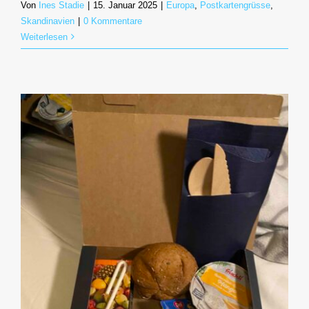
Von
Ines Stadie
|
15. Januar 2025
|
Europa
,
Postkartengrüsse
,
Skandinavien
|
0 Kommentare
Weiterlesen