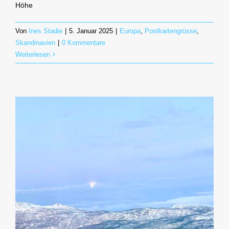
Höhe
Von
Ines Stadie
|
5. Januar 2025
|
Europa
,
Postkartengrüsse
,
Skandinavien
|
0 Kommentare
Weiterlesen