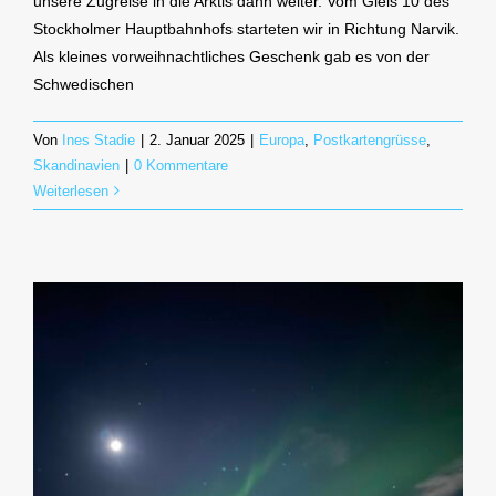
unsere Zugreise in die Arktis dann weiter. Vom Gleis 10 des
Stockholmer Hauptbahnhofs starteten wir in Richtung Narvik.
Als kleines vorweihnachtliches Geschenk gab es von der
Schwedischen
Von
Ines Stadie
|
2. Januar 2025
|
Europa
,
Postkartengrüsse
,
Skandinavien
|
0 Kommentare
Weiterlesen