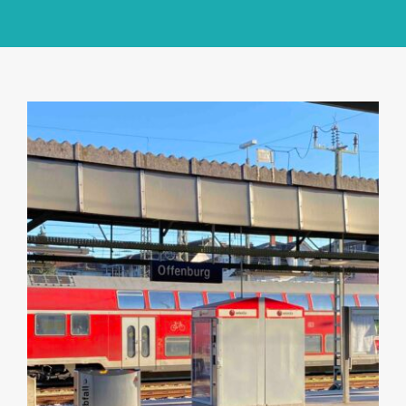
GlücksMond Atelier
Meine Lieblingsblogs
Über mich
Kontakt