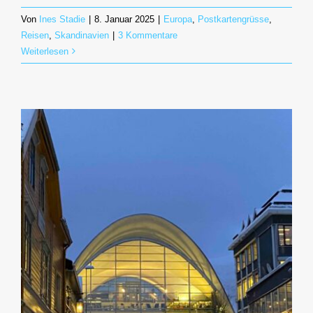
Von
Ines Stadie
|
8. Januar 2025
|
Europa
,
Postkartengrüsse
,
Reisen
,
Skandinavien
|
3 Kommentare
Weiterlesen