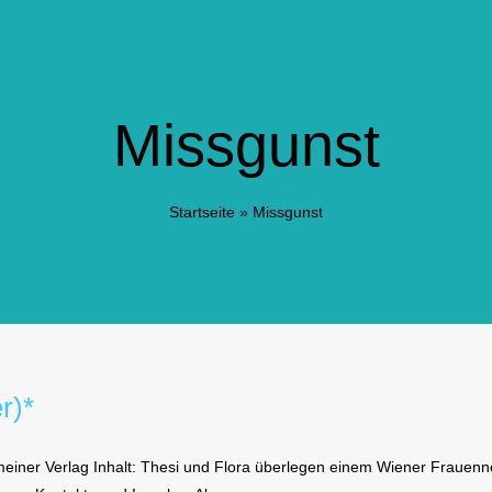
Missgunst
Startseite
»
Missgunst
r)*
iner Verlag Inhalt: Thesi und Flora überlegen einem Wiener Frauennet