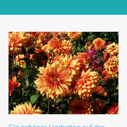
GlücksMond Atelier
Meine Lieblingsblogs
Über mich
Kontakt