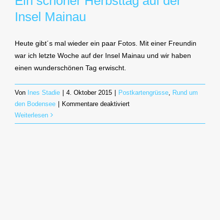
Ein schöner Herbsttag auf der
Insel Mainau
Heute gibt´s mal wieder ein paar Fotos. Mit einer Freundin
war ich letzte Woche auf der Insel Mainau und wir haben
einen wunderschönen Tag erwischt.
Von
Ines Stadie
|
4. Oktober 2015
|
Postkartengrüsse
,
Rund um
für
den Bodensee
|
Kommentare deaktiviert
Ein
Weiterlesen
schöner
Herbsttag
auf
der
Insel
Mainau