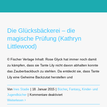
GlücksMond Atelier
Meine Lieblingsblogs
Die Glücksbäckerei – die
magische Prüfung (Kathryn
Über mich
Littlewood)
Kontakt
© Fischer Verlage Inhalt: Rose Glyck hat immer noch damit
zu kämpfen, dass sie Tante Lily nicht davon abhalten konnte
das Zauberbackbuch zu stehlen. Da entdeckt sie, dass Tante
Lily eine Geheime Backzutat herstellen und
Von
Ines Stadie
|
18. Januar 2015
|
Bücher
,
Fantasy
,
Kinder- und
für
Jugendbücher
|
Kommentare deaktiviert
Die
Weiterlesen
Glücksbäckerei