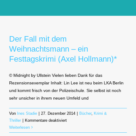
GlücksMond Atelier
Meine Lieblingsblogs
Der Fall mit dem
Weihnachtsmann – ein
Über mich
Festtagskrimi (Axel Hollmann)*
Kontakt
© Midnight by Ullstein Vielen lieben Dank für das
Rezensionsexemplar Inhalt: Lin Lee ist neu beim LKA Berlin
und kommt frisch von der Polizeischule. Sie selbst ist noch
sehr unsicher in ihrem neuen Umfeld und
Von
Ines Stadie
|
27. Dezember 2014
|
Bücher
,
Krimi &
für
Thriller
|
Kommentare deaktiviert
Der
Weiterlesen
Fall