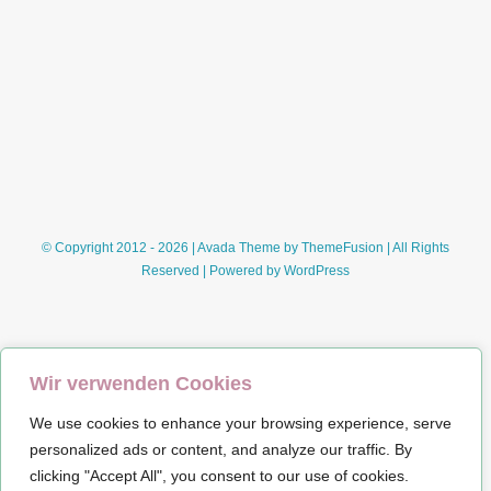
mit
dem
Weihnachtsmann
–
ein
Festtagskrimi
(Axel
Hollmann)*
© Copyright 2012 - 2026 | Avada Theme by
ThemeFusion
| All Rights
Reserved | Powered by
WordPress
Wir verwenden Cookies
We use cookies to enhance your browsing experience, serve
Impressum
personalized ads or content, and analyze our traffic. By
clicking "Accept All", you consent to our use of cookies.