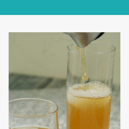
GlücksMond Atelier
Meine Lieblingsblogs
Über mich
Kontakt