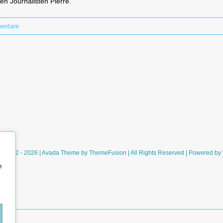
en Journalisten Pierre.
entare
ht 2012 - 2026 | Avada Theme by
ThemeFusion
| All Rights Reserved | Powered by
e