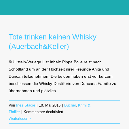
GlücksMond Atelier
Meine Lieblingsblogs
Tote trinken keinen Whisky
(Auerbach&Keller)
Über mich
© Ullstein-Verlage List Inhalt: Pippa Bolle reist nach
Kontakt
Schottland um an der Hochzeit ihrer Freunde Anita und
Duncan teilzunehmen. Die beiden haben erst vor kurzem
beschlossen die Whisky-Destillerie von Duncans Familie zu
übernehmen und plötzlich
Von
Ines Stadie
|
18. Mai 2015
|
Bücher
,
Krimi &
für
Thriller
|
Kommentare deaktiviert
Tote
Weiterlesen
trinken